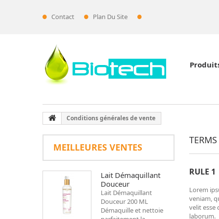
Contact
Plan Du Site
Espace Pro
Produit
Conditions générales de vente
TERMS
MEILLEURES VENTES
RULE 1
Lait Démaquillant
Douceur
Lorem ipsu
Lait Démaquillant
veniam, qu
Douceur 200 ML
velit esse
Démaquille et nettoie
laborum.