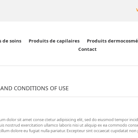
s de soins
Produits de capilaires
Produits dermocosmé
Contact
 AND CONDITIONS OF USE
m dolor sit amet conse ctetur adipisicing elit, sed do eiusmod tempor inci
is nostrud exercitation ullamco laboris nisi ut aliquip ex ea commodo conse
 cillum dolore eu fugiat nulla pariatur. Excepteur sint occaecat cupidatat non 