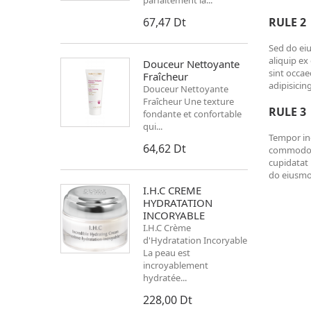
parfaitement la...
67,47 Dt
RULE 2
Sed do eiu
aliquip ex
Douceur Nettoyante
sint occae
Fraîcheur
adipisici
Douceur Nettoyante
Fraîcheur Une texture
RULE 3
fondante et confortable
qui...
Tempor inc
64,62 Dt
commodo co
cupidatat 
do eiusmo
I.H.C CREME
HYDRATATION
INCORYABLE
I.H.C Crème
d'Hydratation Incoryable
La peau est
incroyablement
hydratée...
228,00 Dt