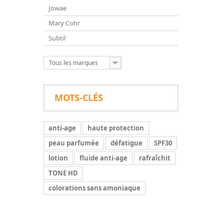
Jowae
Mary Cohr
Subtil
Tous les marques
MOTS-CLÉS
anti-age
haute protection
peau parfumée
défatigue
SPF30
lotion
fluide anti-age
rafraîchit
TONE HD
colorations sans amoniaque