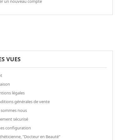
er un nouveau compte
ES VUES
t
raison
tions légales
ditions générales de vente
 sommes nous
ement sécurisé
es configuration
théticienne, "Docteur en Beauté"