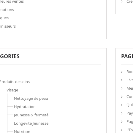
leures ventes
Cré
motions
ques
nisseurs
ÉGORIES
PAG
Roo
Liv
Produits de soins
Men
Visage
Con
Nettoyage de peau
Qui
Hydratation
Pay
Jeunesse & fermeté
Pag
Longévité Jeunesse
L’Es
Nutrition