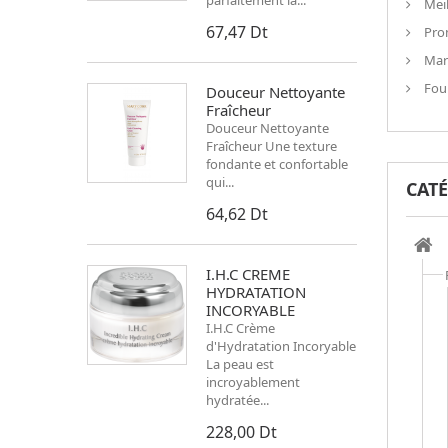
parfaitement la...
Meil
67,47 Dt
Pro
Mar
Four
Douceur Nettoyante
Fraîcheur
Douceur Nettoyante
Fraîcheur Une texture
fondante et confortable
qui...
CAT
64,62 Dt
I.H.C CREME
HYDRATATION
INCORYABLE
I.H.C Crème
d'Hydratation Incoryable
La peau est
incroyablement
hydratée...
228,00 Dt