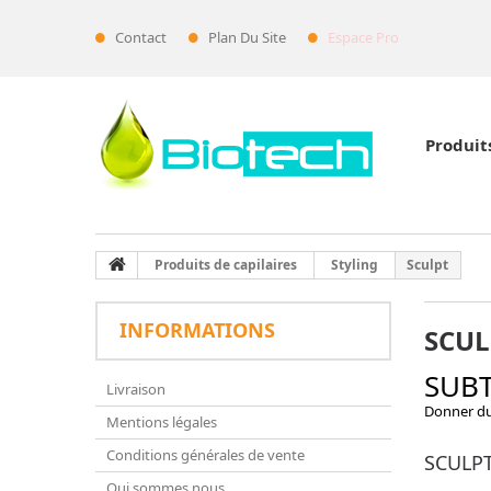
Contact
Plan Du Site
Espace Pro
Produit
Produits de capilaires
Styling
Sculpt
INFORMATIONS
SCUL
SUBT
Livraison
Donner du 
Mentions légales
Conditions générales de vente
SCULP
Qui sommes nous