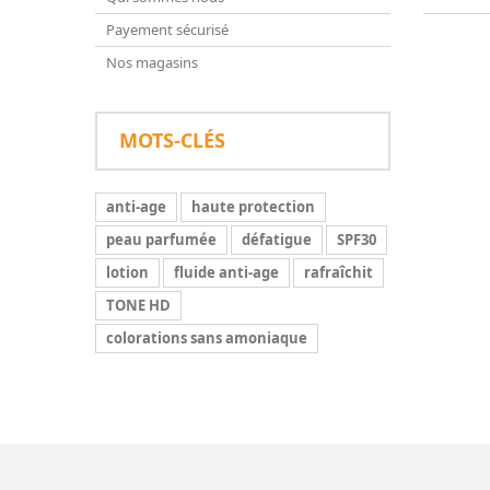
Payement sécurisé
Nos magasins
MOTS-CLÉS
anti-age
haute protection
peau parfumée
défatigue
SPF30
lotion
fluide anti-age
rafraîchit
TONE HD
colorations sans amoniaque