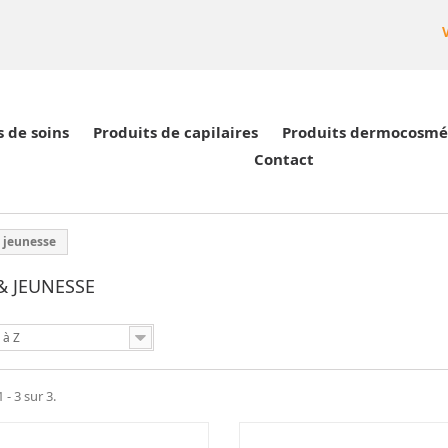
s de soins
Produits de capilaires
Produits dermocosmé
Contact
& jeunesse
& JEUNESSE
 à Z
 - 3 sur 3.