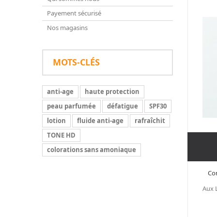
Payement sécurisé
Nos magasins
MOTS-CLÉS
anti-age
haute protection
peau parfumée
défatigue
SPF30
lotion
fluide anti-age
rafraîchit
TONE HD
colorations sans amoniaque
Con
Aux 