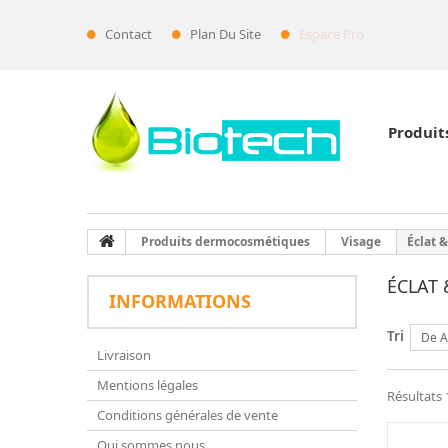
Contact
Plan Du Site
Espace Pro
Produit
Produits dermocosmétiques
Visage
Éclat 
ÉCLAT 
INFORMATIONS
Tri
De A
Livraison
Mentions légales
Résultats 1
Conditions générales de vente
Qui sommes nous